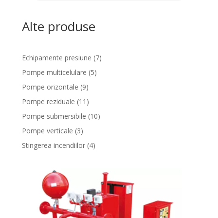
Alte produse
7
Echipamente presiune
7
products
5
Pompe multicelulare
5
products
9
Pompe orizontale
9
products
11
Pompe reziduale
11
products
10
Pompe submersibile
10
products
3
Pompe verticale
3
products
4
Stingerea incendiilor
4
products