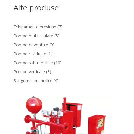
Alte produse
7
Echipamente presiune
7
products
5
Pompe multicelulare
5
products
9
Pompe orizontale
9
products
11
Pompe reziduale
11
products
10
Pompe submersibile
10
products
3
Pompe verticale
3
products
4
Stingerea incendiilor
4
products